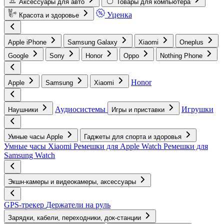
Аксессуары для авто
Товары для компьютера
Уценка
Красота и здоровье
Apple iPhone
Samsung Galaxy
Xiaomi
Oneplus
Google
Sony
Honor
Oppo
Nothing Phone
Honor
Apple
Samsung
Xiaomi
Аудиосистемы
Игрушки
Наушники
Игры и приставки
Умные часы Apple
Гаджеты для спорта и здоровья
Умные часы Xiaomi
Ремешки для Apple Watch
Ремешки для
Samsung Watch
Экшн-камеры и видеокамеры, аксессуары
GPS-трекер
Держатели на руль
Зарядки, кабели, переходники, док-станции