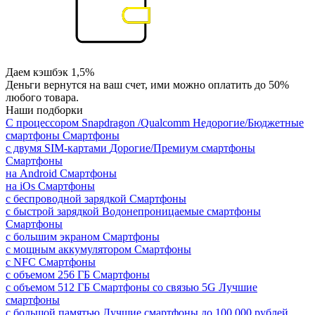
Даем кэшбэк 1,5%
Деньги вернутся на ваш счет, ими можно оплатить до 50%
любого товара.
Наши подборки
С процессором Snapdragon /Qualcomm
Недорогие/Бюджетные
смартфоны
Смартфоны
с двумя SIM-картами
Дорогие/Премиум смартфоны
Смартфоны
на Android
Смартфоны
на iOs
Смартфоны
с беспроводной зарядкой
Смартфоны
с быстрой зарядкой
Водонепроницаемые смартфоны
Смартфоны
с большим экраном
Смартфоны
с мощным аккумулятором
Смартфоны
с NFC
Смартфоны
с объемом 256 ГБ
Смартфоны
с объемом 512 ГБ
Смартфоны со связью 5G
Лучшие
смартфоны
с большой памятью
Лучшие смартфоны до 100 000 рублей