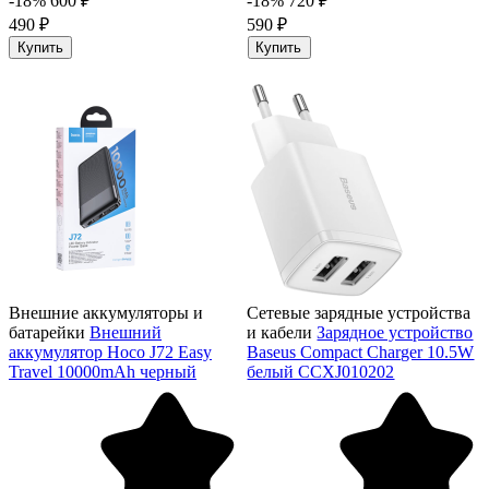
-18%
600 ₽
-18%
720 ₽
490 ₽
590 ₽
Купить
Купить
Внешние аккумуляторы и
Сетевые зарядные устройства
батарейки
Внешний
и кабели
Зарядное устройство
аккумулятор Hoco J72 Easy
Baseus Compact Charger 10.5W
Travel 10000mAh черный
белый CCXJ010202