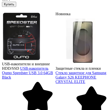
Купить
Новинка
USB-накопители и внешние
HDD/SSD
USB-накопитель
Защитные стекла и пленки
Qumo Speedster USB 3.0 64GB
Стекло защитное для Samsung
Black
Galaxy S26 KEEPHONE
CRYSTAL ELITE