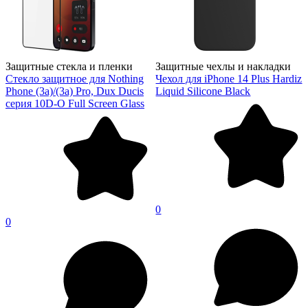
Защитные стекла и пленки
Защитные чехлы и накладки
Стекло защитное для Nothing
Чехол для iPhone 14 Plus Hardiz
Phone (3a)/(3a) Pro, Dux Ducis
Liquid Silicone Black
серия 10D-O Full Screen Glass
0
0