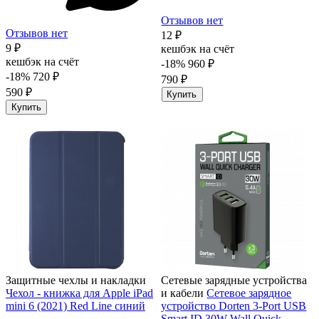
Отзывов нет
Отзывов нет
12 ₽
9 ₽
кешбэк на счёт
кешбэк на счёт
-18%
960 ₽
-18%
720 ₽
790 ₽
590 ₽
Купить
Купить
Защитные чехлы и накладки
Сетевые зарядные устройства
Чехол - книжка для Apple iPad
и кабели
Сетевое зарядное
mini 6 (2021) Red Line синий
устройство Dorten 3-Port USB
Smart ID 30W Wall Quick