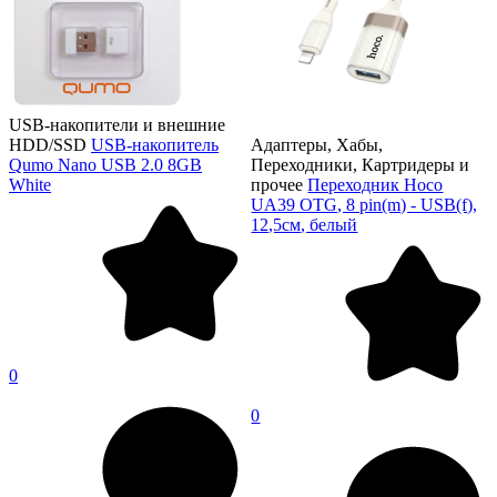
USB-накопители и внешние
HDD/SSD
USB-накопитель
Адаптеры, Хабы,
Qumo Nano USB 2.0 8GB
Переходники, Картридеры и
White
прочее
Переходник Hoco
UA39 OTG, 8 pin(m) - USB(f),
12,5см, белый
0
0