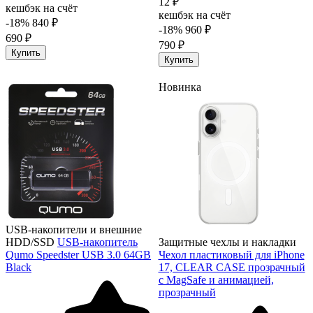
12 ₽
кешбэк на счёт
кешбэк на счёт
-18%
840 ₽
-18%
960 ₽
690 ₽
790 ₽
Купить
Купить
Новинка
USB-накопители и внешние
HDD/SSD
USB-накопитель
Защитные чехлы и накладки
Qumo Speedster USB 3.0 64GB
Чехол пластиковый для iPhone
Black
17, CLEAR CASE прозрачный
с MagSafe и анимацией,
прозрачный