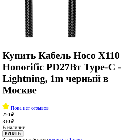
Купить Кабель Hoco X110
Honorific PD27Вт Type-C -
Lightning, 1m черный в
Москве
Пока нет отзывов
250 ₽
310 ₽
В наличии
КУПИТЬ
А ещё можно быстро
купить в 1 клик