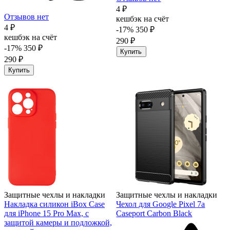
4 ₽
Отзывов нет
кешбэк на счёт
4 ₽
-17%
350 ₽
кешбэк на счёт
290 ₽
-17%
350 ₽
Купить
290 ₽
Купить
Защитные чехлы и накладки
Защитные чехлы и накладки
Накладка силикон iBox Case
Чехол для Google Pixel 7a
для iPhone 15 Pro Max, с
Caseport Carbon Black
защитой камеры и подложкой,