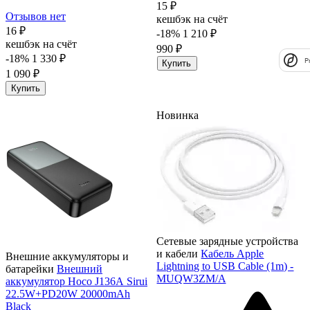
15 ₽
Отзывов нет
кешбэк на счёт
16 ₽
-18%
1 210 ₽
кешбэк на счёт
990 ₽
-18%
1 330 ₽
P
Купить
1 090 ₽
Купить
Новинка
Сетевые зарядные устройства
и кабели
Кабель Apple
Внешние аккумуляторы и
Lightning to USB Cable (1m) -
батарейки
Внешний
MUQW3ZM/A
аккумулятор Hoco J136А Sirui
22.5W+PD20W 20000mAh
Black