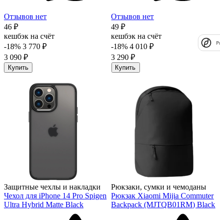
Отзывов нет
Отзывов нет
46 ₽
49 ₽
кешбэк на счёт
кешбэк на счёт
P
-18%
3 770 ₽
-18%
4 010 ₽
3 090 ₽
3 290 ₽
Купить
Купить
Защитные чехлы и накладки
Рюкзаки, сумки и чемоданы
Чехол для iPhone 14 Pro Spigen
Рюкзак Xiaomi Mijia Commuter
Ultra Hybrid Matte Black
Backpack (MJTQB01RM) Black