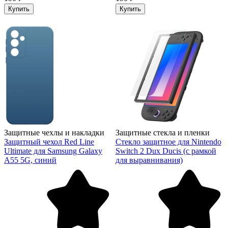
Купить
Купить
Защитные чехлы и накладки
Защитные стекла и пленки
Защитный чехол Red Line
Стекло защитное для Nintendo
Ultimate для Samsung Galaxy
Switch 2 Dux Ducis (с рамкой
A55 5G, синий
для выравнивания)