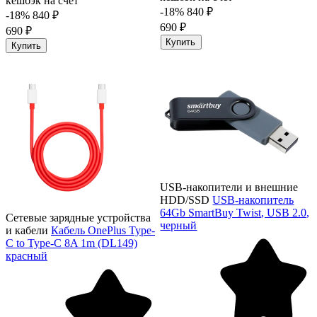
кешбэк на счёт
-18%
840 ₽
-18%
840 ₽
690 ₽
690 ₽
Купить
Купить
USB-накопители и внешние
HDD/SSD
USB-накопитель
64Gb SmartBuy Twist, USB 2.0,
Сетевые зарядные устройства
черный
и кабели
Кабель OnePlus Type-
C to Type-C 8A 1m (DL149)
красный