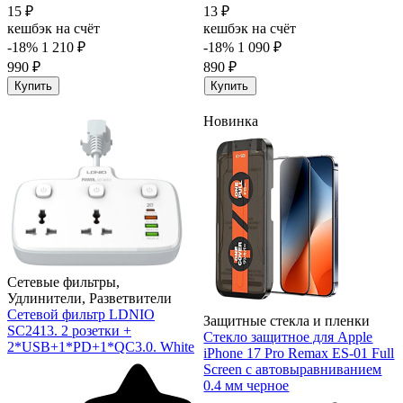
15 ₽
13 ₽
кешбэк на счёт
кешбэк на счёт
-18%
1 210 ₽
-18%
1 090 ₽
990 ₽
890 ₽
Купить
Купить
Новинка
Сетевые фильтры,
Удлинители, Разветвители
Сетевой фильтр LDNIO
Защитные стекла и пленки
SC2413. 2 розетки +
Стекло защитное для Apple
2*USB+1*PD+1*QC3.0. White
iPhone 17 Pro Remax ES-01 Full
Screen с автовыравниванием
0.4 мм черное