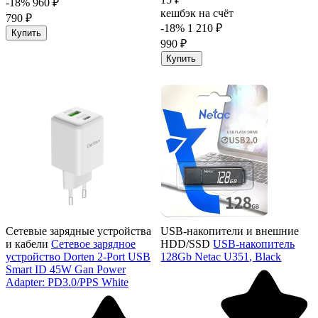
-18%
960 ₽
кешбэк на счёт
790 ₽
-18%
1 210 ₽
Купить
990 ₽
Купить
Сетевые зарядные устройства
USB-накопители и внешние
и кабели
Сетевое зарядное
HDD/SSD
USB-накопитель
устройство Dorten 2-Port USB
128Gb Netac U351, Black
Smart ID 45W Gan Power
Adapter: PD3.0/PPS White