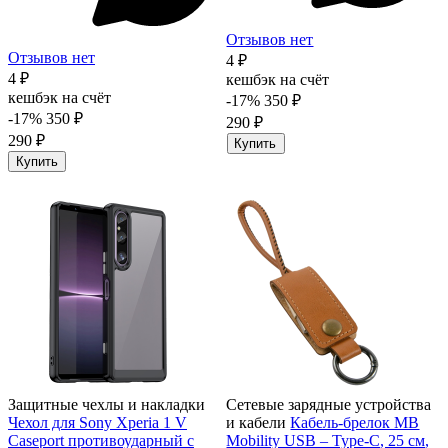
Отзывов нет
Отзывов нет
4 ₽
4 ₽
кешбэк на счёт
кешбэк на счёт
-17%
350 ₽
-17%
350 ₽
290 ₽
290 ₽
Купить
Купить
Защитные чехлы и накладки
Сетевые зарядные устройства
Чехол для Sony Xperia 1 V
и кабели
Кабель-брелок MB
Caseport противоударный с
Mobility USB – Type-C, 25 см,