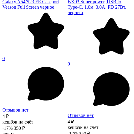
Galaxy A54/S23 FE Caseport
BX93 Super power, USB to
Veason Full Screen черное
Type-C, 1.0м, 3,0А, PD 27Вт,
черный
0
0
Отзывов нет
Отзывов нет
4 ₽
4 ₽
кешбэк на счёт
кешбэк на счёт
-17%
350 ₽
-17%
350 ₽