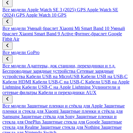
Все модели
Apple Watch SE 3 (2025) GPS
Apple Watch SE
(2024) GPS
Apple Watch 10 GPS
Все модели
Умный браслет Xiaomi Mi Smart Band 10
Умный
браслет Xiaomi Smart Band 9 Active
Фитнес-браслет Google
Fitbit Air
Все модели
GoPro
Все модели
Адаптеры, док станции, переходники и т.д.
Беспроводные зарядные устройства
Сетевые зарядные
устройства
Кабели USB на MicroUSB
Кабели USB на USB-C
Кабели HDMI
Кабели USB-C на USB-C
Кабели USB на Apple
Lightning
Кабели USB-C на Apple Lightning
Удлинители и
сетевые фильтры
Кабели и переходники AUX
Все модели
Защитные пленки и стёкла для Apple
Защитные
пленки и стекла для Xiaomi
Защитные пленки и стёкла для
Samsung
Защитные стёкла для Sony
Защитные пленки и
стекла для OnePlus
Защитные стекла для Google
Защитные
стекла для Realme
Защитные стекла для Nothing
Защитные
стекла для Nintendo Switch