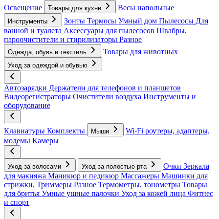
Освещение
Весы напольные
Товары для кухни
Зонты
Термосы
Умный дом
Пылесосы
Для
Инструменты
ванной и туалета
Аксессуары для пылесосов
Швабры,
пароочистители и стирилизаторы
Разное
Товары для животных
Одежда, обувь и текстиль
Уход за одеждой и обувью
Автозарядки
Держатели для телефонов и планшетов
Видеорегистраторы
Очистители воздуха
Инструменты и
оборудование
Клавиатуры
Комплекты
Wi-Fi роутеры, адаптеры,
Мыши
модемы
Камеры
Очки
Зеркала
Уход за волосами
Уход за полостью рта
для макияжа
Маникюр и педикюр
Массажеры
Машинки для
стрижки, Триммеры
Разное
Термометры, тонометры
Товары
для бритья
Умные ушные палочки
Уход за кожей лица
Фитнес
и спорт