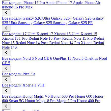
Все модели
iPhone 17 Pro
Apple iPhone 17
Apple iPhone Air
iPhone 15 Pro Max
Все модели
Galaxy S26 Ultra
Galaxy S26+
Galaxy S26
Galaxy
S25 Ultra
Samsung Galaxy S25
Samsung Galaxy S25 FE
Все модели
17 Ultra
Xiaomi 17
Xiaomi 15 Ultra
Xiaomi 15
Xiaomi 15T Pro
Redmi Note 15 Pro+
Redmi Note 15 Pro
Redmi
Note 15
Redmi Note 14 Pro+
Redmi Note 14 Pro
Xiaomi Redmi
Note 14S
Все модели
Nord 6
Nord CE 6
OnePlus 15
Nord 5
OnePlus Nord
CE 5
Все модели
Pixel 9a
Все модели
Xperia 1 VIII
Все модели
Honor Magic V6
Honor 600 Pro
Honor 600
Honor
600 Smart 5G
Honor Magic 8 Pro
Magic 7 Pro
Honor 400 Pro