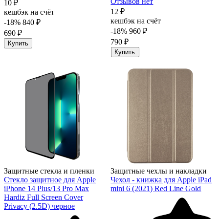
Отзывов нет
10 ₽
12 ₽
кешбэк на счёт
кешбэк на счёт
-18%
840 ₽
-18%
960 ₽
690 ₽
790 ₽
Купить
Купить
Защитные стекла и пленки
Защитные чехлы и накладки
Стекло защитное для Apple
Чехол - книжка для Apple iPad
iPhone 14 Plus/13 Pro Max
mini 6 (2021) Red Line Gold
Hardiz Full Screen Cover
Privacy (2.5D) черное