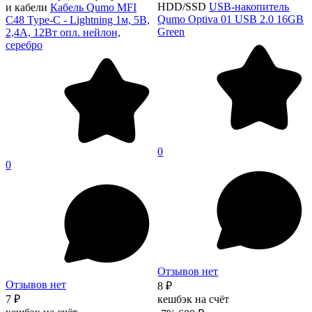
HDD/SSD
USB-накопитель
и кабели
Кабель Qumo MFI
Qumo Optiva 01 USB 2.0 16GB
С48 Type-С - Lightning 1м, 5В,
Green
2,4A, 12Вт опл. нейлон,
серебро
0
0
Отзывов нет
Отзывов нет
8 ₽
7 ₽
кешбэк на счёт