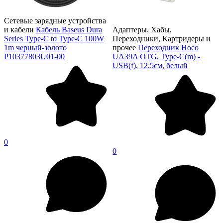
Сетевые зарядные устройства
и кабели
Кабель Baseus Dura
Адаптеры, Хабы,
Series Type-C to Type-C 100W
Переходники, Картридеры и
1m черный-золото
прочее
Переходник Hoco
P10377803U01-00
UA39A OTG, Type-C(m) -
USB(f), 12,5см, белый
0
0