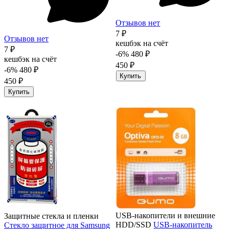
Отзывов нет
7 ₽
Отзывов нет
кешбэк на счёт
7 ₽
-6%
480 ₽
кешбэк на счёт
450 ₽
-6%
480 ₽
Купить
450 ₽
Купить
USB-накопители и внешние
Защитные стекла и пленки
HDD/SSD
USB-накопитель
Стекло защитное для Samsung