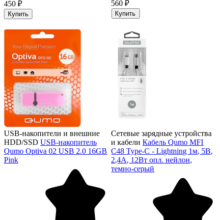
560 ₽
450 ₽
Купить
Купить
USB-накопители и внешние
Сетевые зарядные устройства
HDD/SSD
USB-накопитель
и кабели
Кабель Qumo MFI
Qumo Optiva 02 USB 2.0 16GB
С48 Type-С - Lightning 1м, 5В,
Pink
2,4A, 12Вт опл. нейлон,
темно-серый