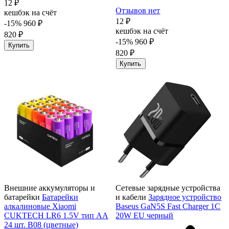
12 ₽
Отзывов нет
кешбэк на счёт
12 ₽
-15%
960 ₽
кешбэк на счёт
820 ₽
-15%
960 ₽
Купить
820 ₽
Купить
Внешние аккумуляторы и
Сетевые зарядные устройства
батарейки
Батарейки
и кабели
Зарядное устройство
алкалиновые Xiaomi
Baseus GaN5S Fast Charger 1C
CUKTECH LR6 1.5V тип AA
20W EU черный
24 шт. B08 (цветные)