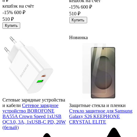
8 ₽
кешбэк на счёт
кешбэк на счёт
-15%
600 ₽
-15%
600 ₽
510 ₽
510 ₽
Купить
Купить
Новинка
Сетевые зарядные устройства
и кабели
Сетевое зарядное
Защитные стекла и пленки
устройство BOROFONE
Стекло защитное для Samsung
BA55A Crown Speed 1xUSB
Galaxy S26 KEEPHONE
QC3.0, 3A, 1хUSB-C PD, 20W
CRYSTAL ELITE
(белый)