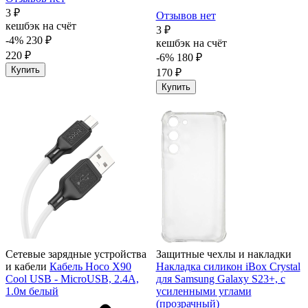
3 ₽
Отзывов нет
кешбэк на счёт
3 ₽
-4%
230 ₽
кешбэк на счёт
220 ₽
-6%
180 ₽
Купить
170 ₽
Купить
Сетевые зарядные устройства
Защитные чехлы и накладки
и кабели
Кабель Hoco X90
Накладка силикон iBox Crystal
Cool USB - MicroUSB, 2.4A,
для Samsung Galaxy S23+, с
1.0м белый
усиленными углами
(прозрачный)