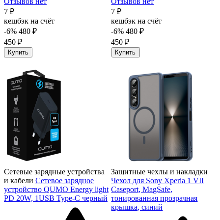
Отзывов нет
Отзывов нет
7 ₽
7 ₽
кешбэк на счёт
кешбэк на счёт
-6%
480 ₽
-6%
480 ₽
450 ₽
450 ₽
Купить
Купить
Сетевые зарядные устройства
Защитные чехлы и накладки
и кабели
Сетевое зарядное
Чехол для Sony Xperia 1 VII
устройство QUMO Energy light
Caseport, MagSafe,
PD 20W, 1USB Type-C черный
тонированная прозрачная
крышка, синий