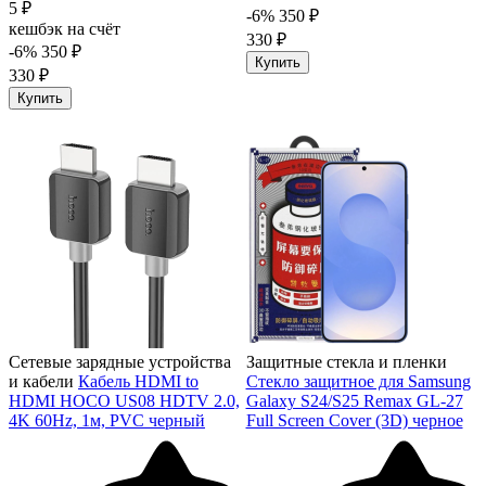
5 ₽
-6%
350 ₽
кешбэк на счёт
330 ₽
-6%
350 ₽
Купить
330 ₽
Купить
Сетевые зарядные устройства
Защитные стекла и пленки
и кабели
Кабель HDMI to
Стекло защитное для Samsung
HDMI HOCO US08 HDTV 2.0,
Galaxy S24/S25 Remax GL-27
4K 60Hz, 1м, PVC черный
Full Screen Cover (3D) черное