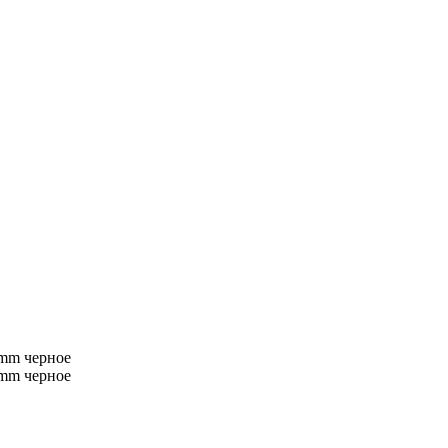
 mm черное
 mm черное