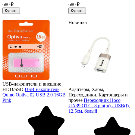
680 ₽
680 ₽
Купить
Купить
Новинка
USB-накопители и внешние
HDD/SSD
USB-накопитель
Адаптеры, Хабы,
Qumo Optiva 02 USB 2.0 16GB
Переходники, Картридеры и
Pink
прочее
Переходник Hoco
UA39 OTG, 8 pin(m) - USB(f),
12,5см, белый