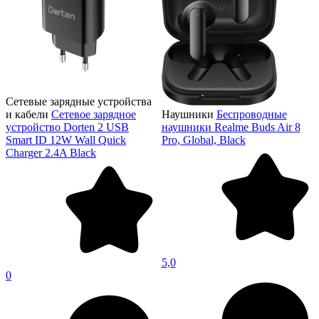
Сетевые зарядные устройства
и кабели
Сетевое зарядное
Наушники
Беспроводные
устройство Dorten 2 USB
наушники Realme Buds Air 8
Smart ID 12W Wall Quick
Pro, Global, Black
Charger 2.4A Black
5,0
0