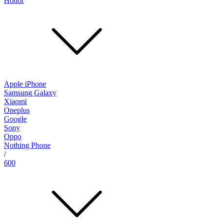
Honor
Apple iPhone
Samsung Galaxy
Xiaomi
Oneplus
Google
Sony
Oppo
Nothing Phone
/
600