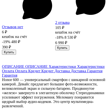
2 отзыва
Отзывов нет
105 ₽
6 ₽
кешбэк на счёт
кешбэк на счёт
-18%
8 530 ₽
-19%
480 ₽
6 990 ₽
390 ₽
Купить
Купить
ОПИСАНИЕ
ОПИСАНИЕ
Характеристики
Характеристики
Оплата
Оплата
Кредит
Кредит
Доставка
Доставка
Гарантия
Гарантия
Honor 600 — универсальный смартфон с шикарной основной
камерой. Девайс предлагает большие фото-возможности,
великолепный экран и сильную батарею. Продвинутое
«железо» завернуто в элегантную оболочку Стереодинамики
усиливают эффект погружения. Меломану понравится
щедрый выбор аудио-кодеков. Это центр мультимедиа-
развлечений.