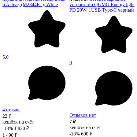
6 Active, (M2344E1), White
устройство QUMO Energy light
PD 20W, 1USB Type-C черный
5,0
0
4 отзыва
Отзывов нет
22 ₽
7 ₽
кешбэк на счёт
кешбэк на счёт
-18%
1 820 ₽
-18%
600 ₽
1 490 ₽