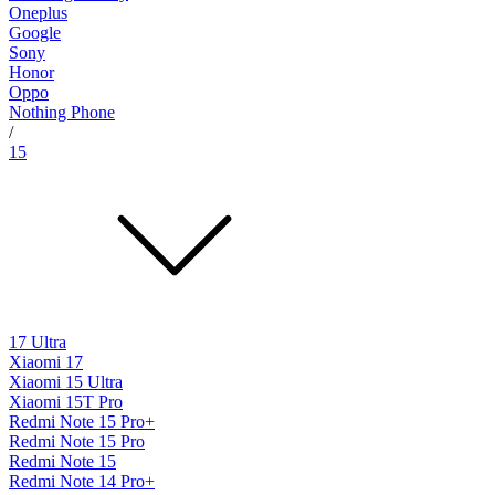
Oneplus
Google
Sony
Honor
Oppo
Nothing Phone
/
15
17 Ultra
Xiaomi 17
Xiaomi 15 Ultra
Xiaomi 15T Pro
Redmi Note 15 Pro+
Redmi Note 15 Pro
Redmi Note 15
Redmi Note 14 Pro+