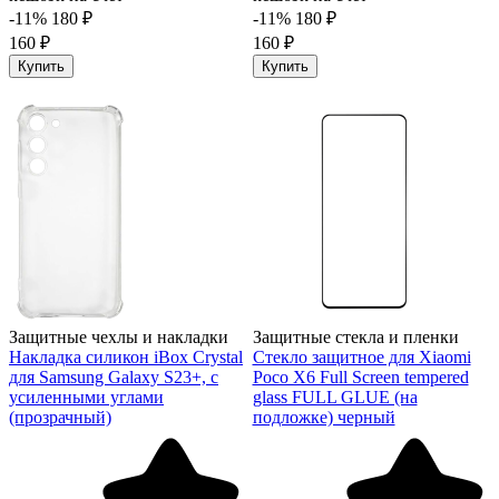
-11%
180 ₽
-11%
180 ₽
160 ₽
160 ₽
Купить
Купить
Защитные чехлы и накладки
Защитные стекла и пленки
Накладка силикон iBox Crystal
Стекло защитное для Xiaomi
для Samsung Galaxy S23+, с
Poco X6 Full Screen tempered
усиленными углами
glass FULL GLUE (на
(прозрачный)
подложке) черный