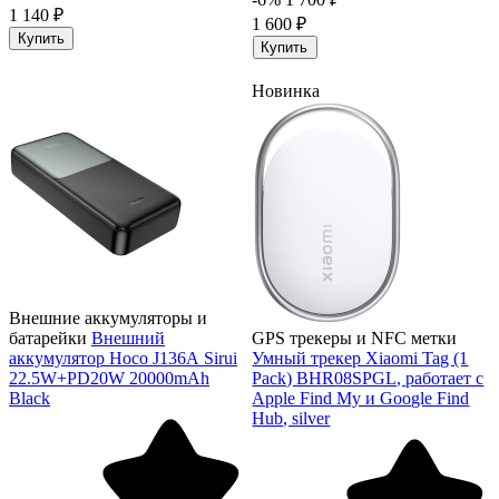
1 140 ₽
1 600 ₽
Купить
Купить
Новинка
Внешние аккумуляторы и
батарейки
Внешний
GPS трекеры и NFC метки
аккумулятор Hoco J136А Sirui
Умный трекер Xiaomi Tag (1
22.5W+PD20W 20000mAh
Pack) BHR08SPGL, работает с
Black
Apple Find My и Google Find
Hub, silver