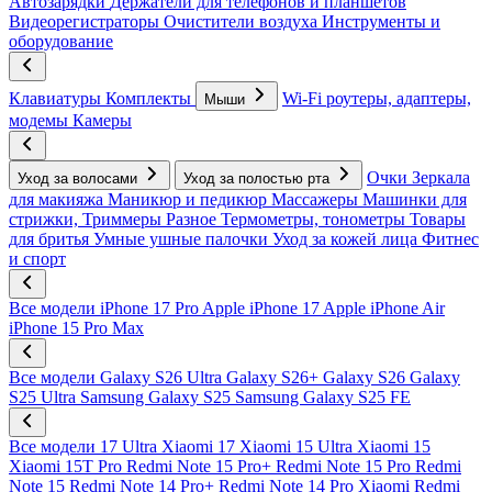
Автозарядки
Держатели для телефонов и планшетов
Видеорегистраторы
Очистители воздуха
Инструменты и
оборудование
Клавиатуры
Комплекты
Wi-Fi роутеры, адаптеры,
Мыши
модемы
Камеры
Очки
Зеркала
Уход за волосами
Уход за полостью рта
для макияжа
Маникюр и педикюр
Массажеры
Машинки для
стрижки, Триммеры
Разное
Термометры, тонометры
Товары
для бритья
Умные ушные палочки
Уход за кожей лица
Фитнес
и спорт
Все модели
iPhone 17 Pro
Apple iPhone 17
Apple iPhone Air
iPhone 15 Pro Max
Все модели
Galaxy S26 Ultra
Galaxy S26+
Galaxy S26
Galaxy
S25 Ultra
Samsung Galaxy S25
Samsung Galaxy S25 FE
Все модели
17 Ultra
Xiaomi 17
Xiaomi 15 Ultra
Xiaomi 15
Xiaomi 15T Pro
Redmi Note 15 Pro+
Redmi Note 15 Pro
Redmi
Note 15
Redmi Note 14 Pro+
Redmi Note 14 Pro
Xiaomi Redmi