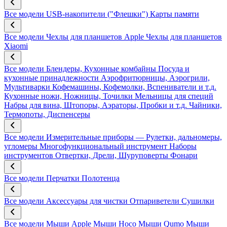
Все модели
USB-накопители ("Флешки")
Карты памяти
Все модели
Чехлы для планшетов Apple
Чехлы для планшетов
Xiaomi
Все модели
Блендеры, Кухонные комбайны
Посуда и
кухонные принадлежности
Аэрофритюрницы, Аэрогрили,
Мультиварки
Кофемашины, Кофемолки, Вспениватели и т.д.
Кухонные ножи, Ножницы, Точилки
Мельницы для специй
Набры для вина, Штопоры, Аэраторы, Пробки и т.д.
Чайники,
Термопоты, Диспенсеры
Все модели
Измерительные приборы — Рулетки, дальномеры,
угломеры
Многофункциональный инструмент
Наборы
инструментов
Отвертки, Дрели, Шуруповерты
Фонари
Все модели
Перчатки
Полотенца
Все модели
Аксессуары для чистки
Отпариветели
Сушилки
Все модели
Мыши Apple
Мыши Hoco
Мыши Qumo
Мыши