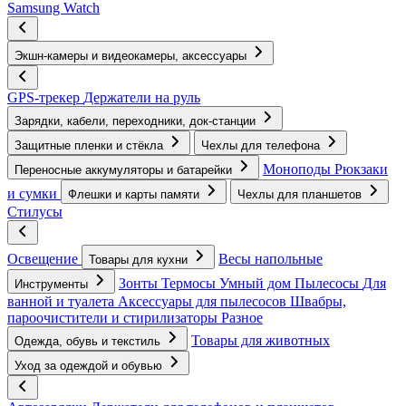
Samsung Watch
Экшн-камеры и видеокамеры, аксессуары
GPS-трекер
Держатели на руль
Зарядки, кабели, переходники, док-станции
Защитные пленки и стёкла
Чехлы для телефона
Моноподы
Рюкзаки
Переносные аккумуляторы и батарейки
и сумки
Флешки и карты памяти
Чехлы для планшетов
Стилусы
Освещение
Весы напольные
Товары для кухни
Зонты
Термосы
Умный дом
Пылесосы
Для
Инструменты
ванной и туалета
Аксессуары для пылесосов
Швабры,
пароочистители и стирилизаторы
Разное
Товары для животных
Одежда, обувь и текстиль
Уход за одеждой и обувью