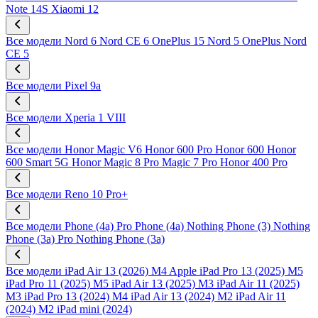
Note 14S
Xiaomi 12
Все модели
Nord 6
Nord CE 6
OnePlus 15
Nord 5
OnePlus Nord
CE 5
Все модели
Pixel 9a
Все модели
Xperia 1 VIII
Все модели
Honor Magic V6
Honor 600 Pro
Honor 600
Honor
600 Smart 5G
Honor Magic 8 Pro
Magic 7 Pro
Honor 400 Pro
Все модели
Reno 10 Pro+
Все модели
Phone (4a) Pro
Phone (4a)
Nothing Phone (3)
Nothing
Phone (3a) Pro
Nothing Phone (3a)
Все модели
iPad Air 13 (2026) M4
Apple iPad Pro 13 (2025) M5
iPad Pro 11 (2025) M5
iPad Air 13 (2025) M3
iPad Air 11 (2025)
M3
iPad Pro 13 (2024) M4
iPad Air 13 (2024) M2
iPad Air 11
(2024) M2
iPad mini (2024)