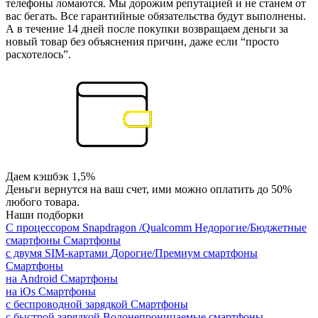
телефоны ломаются. Мы дорожим репутацией и не станем от
вас бегать. Все гарантийные обязательства будут выполнены.
А в течение 14 дней после покупки возвращаем деньги за
новый товар без объяснения причин, даже если “просто
расхотелось”.
Даем кэшбэк 1,5%
Деньги вернутся на ваш счет, ими можно оплатить до 50%
любого товара.
Наши подборки
С процессором Snapdragon /Qualcomm
Недорогие/Бюджетные
смартфоны
Смартфоны
с двумя SIM-картами
Дорогие/Премиум смартфоны
Смартфоны
на Android
Смартфоны
на iOs
Смартфоны
с беспроводной зарядкой
Смартфоны
с быстрой зарядкой
Водонепроницаемые смартфоны