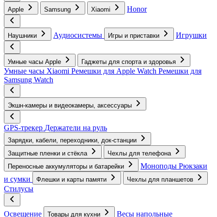
Honor
Apple
Samsung
Xiaomi
Аудиосистемы
Игрушки
Наушники
Игры и приставки
Умные часы Apple
Гаджеты для спорта и здоровья
Умные часы Xiaomi
Ремешки для Apple Watch
Ремешки для
Samsung Watch
Экшн-камеры и видеокамеры, аксессуары
GPS-трекер
Держатели на руль
Зарядки, кабели, переходники, док-станции
Защитные пленки и стёкла
Чехлы для телефона
Моноподы
Рюкзаки
Переносные аккумуляторы и батарейки
и сумки
Флешки и карты памяти
Чехлы для планшетов
Стилусы
Освещение
Весы напольные
Товары для кухни