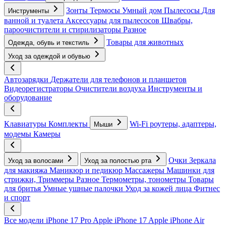
Зонты
Термосы
Умный дом
Пылесосы
Для
Инструменты
ванной и туалета
Аксессуары для пылесосов
Швабры,
пароочистители и стирилизаторы
Разное
Товары для животных
Одежда, обувь и текстиль
Уход за одеждой и обувью
Автозарядки
Держатели для телефонов и планшетов
Видеорегистраторы
Очистители воздуха
Инструменты и
оборудование
Клавиатуры
Комплекты
Wi-Fi роутеры, адаптеры,
Мыши
модемы
Камеры
Очки
Зеркала
Уход за волосами
Уход за полостью рта
для макияжа
Маникюр и педикюр
Массажеры
Машинки для
стрижки, Триммеры
Разное
Термометры, тонометры
Товары
для бритья
Умные ушные палочки
Уход за кожей лица
Фитнес
и спорт
Все модели
iPhone 17 Pro
Apple iPhone 17
Apple iPhone Air