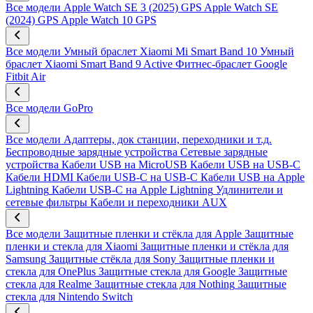
Все модели
Apple Watch SE 3 (2025) GPS
Apple Watch SE
(2024) GPS
Apple Watch 10 GPS
Все модели
Умный браслет Xiaomi Mi Smart Band 10
Умный
браслет Xiaomi Smart Band 9 Active
Фитнес-браслет Google
Fitbit Air
Все модели
GoPro
Все модели
Адаптеры, док станции, переходники и т.д.
Беспроводные зарядные устройства
Сетевые зарядные
устройства
Кабели USB на MicroUSB
Кабели USB на USB-C
Кабели HDMI
Кабели USB-C на USB-C
Кабели USB на Apple
Lightning
Кабели USB-C на Apple Lightning
Удлинители и
сетевые фильтры
Кабели и переходники AUX
Все модели
Защитные пленки и стёкла для Apple
Защитные
пленки и стекла для Xiaomi
Защитные пленки и стёкла для
Samsung
Защитные стёкла для Sony
Защитные пленки и
стекла для OnePlus
Защитные стекла для Google
Защитные
стекла для Realme
Защитные стекла для Nothing
Защитные
стекла для Nintendo Switch