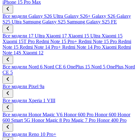
iPhone 15 Pro Max
Все модели
Galaxy S26 Ultra
Galaxy S26+
Galaxy S26
Galaxy
S25 Ultra
Samsung Galaxy S25
Samsung Galaxy S25 FE
Все модели
17 Ultra
Xiaomi 17
Xiaomi 15 Ultra
Xiaomi 15
Xiaomi 15T Pro
Redmi Note 15 Pro+
Redmi Note 15 Pro
Redmi
Note 15
Redmi Note 14 Pro+
Redmi Note 14 Pro
Xiaomi Redmi
Note 14S
Xiaomi 12
Все модели
Nord 6
Nord CE 6
OnePlus 15
Nord 5
OnePlus Nord
CE 5
Все модели
Pixel 9a
Все модели
Xperia 1 VIII
Все модели
Honor Magic V6
Honor 600 Pro
Honor 600
Honor
600 Smart 5G
Honor Magic 8 Pro
Magic 7 Pro
Honor 400 Pro
Все модели
Reno 10 Pro+