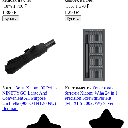
кешбэк на счёт
кешбэк на счёт
-18%
1 700 ₽
-18%
1 570 ₽
1 390 ₽
1 290 ₽
Купить
Купить
Зонты
Зонт Xiaomi 90 Points
Инструменты
Отвертка с
NINETYGO Large And
битами Xiaomi Wiha 24 in 1
Convenient All-Purpose
Precision Screwdriver Kit
Umbrella (90COTNT2009U)
(MJJXLSD002QW) Silver
Черный