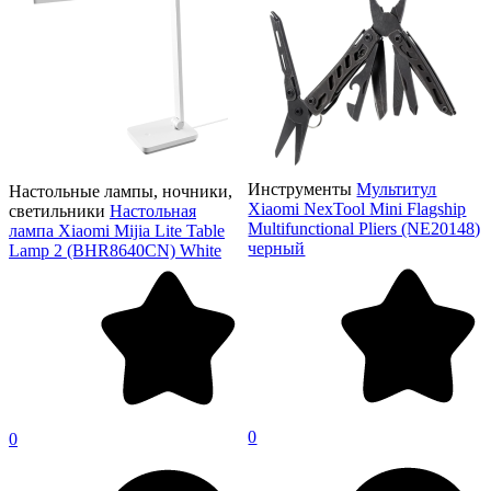
Инструменты
Мультитул
Настольные лампы, ночники,
Xiaomi NexTool Mini Flagship
светильники
Настольная
Multifunctional Pliers (NE20148)
лампа Xiaomi Mijia Lite Table
черный
Lamp 2 (BHR8640CN) White
0
0