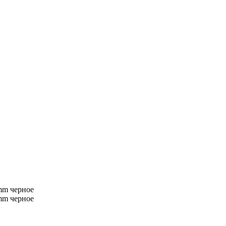
 mm черное
 mm черное