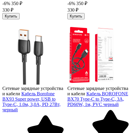
-6%
350 ₽
-6%
350 ₽
330 ₽
330 ₽
Купить
Купить
Сетевые зарядные устройства
Сетевые зарядные устройства
и кабели
Кабель Borofone
и кабели
Кабель BOROFONE
BX93 Super power, USB to
BX70 Type-C to Type-C, 3A,
Type-C, 1.0м, 3,0А, PD 27Вт,
PD60W, 1м, PVC черный
черный