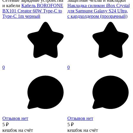
Сетевые зарядные устройства
Защитные чехлы и накладки
и кабели
Кабель BOROFONE
Накладка силикон iBox Crystal
BX101 Creator 60W Type-C to
для Samsung Galaxy S24 Ultra,
Type-C 1m черный
с кардхолдером (прозрачный)
0
0
Отзывов нет
Отзывов нет
5 ₽
5 ₽
кешбэк на счёт
кешбэк на счёт