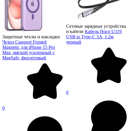
Сетевые зарядные устройства
и кабели
Кабель Hoco U119
Защитные чехлы и накладки
USB to Type-C 5A, 1.2м
Чехол Caseport Frosted
черный
Magnetic для iPhone 15 Pro
Max, мягкий усиленный с
MagSafe, фиолетовый
0
0