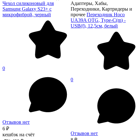
Чехол силиконовый для
Адаптеры, Хабы,
Samsung Galaxy S23+ с
Переходники, Картридеры и
микрофиброй, черный
прочее
Переходник Hoco
UA39A OTG, Type-C(m) -
USB(f), 12,5см, белый
0
0
Отзывов нет
6 ₽
Отзывов нет
кешбэк на счёт
8 ₽