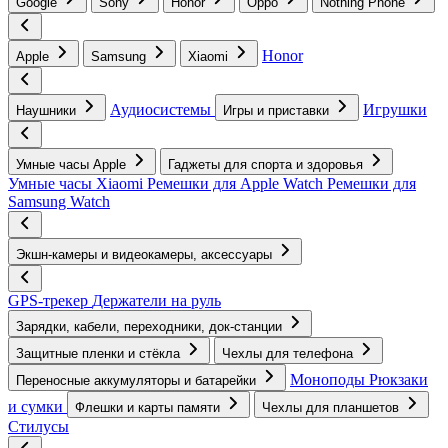
Google
Sony
Honor
Oppo
Nothing Phone
Honor
Apple
Samsung
Xiaomi
Аудиосистемы
Игрушки
Наушники
Игры и приставки
Умные часы Apple
Гаджеты для спорта и здоровья
Умные часы Xiaomi
Ремешки для Apple Watch
Ремешки для
Samsung Watch
Экшн-камеры и видеокамеры, аксессуары
GPS-трекер
Держатели на руль
Зарядки, кабели, переходники, док-станции
Защитные пленки и стёкла
Чехлы для телефона
Моноподы
Рюкзаки
Переносные аккумуляторы и батарейки
и сумки
Флешки и карты памяти
Чехлы для планшетов
Стилусы