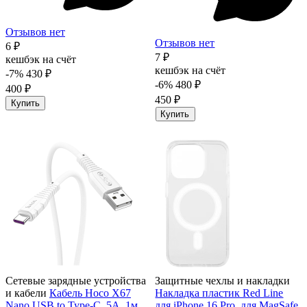
Отзывов нет
Отзывов нет
6 ₽
7 ₽
кешбэк на счёт
кешбэк на счёт
-7%
430 ₽
-6%
480 ₽
400 ₽
450 ₽
Купить
Купить
Сетевые зарядные устройства
Защитные чехлы и накладки
и кабели
Кабель Hoco X67
Накладка пластик Red Line
Nano USB to Type-C, 5А, 1м,
для iPhone 16 Pro, для MagSafe,