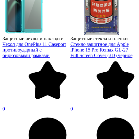
Защитные чехлы и накладки
Защитные стекла и пленки
Чехол для OnePlus 11 Caseport
Стекло защитное для Apple
противоударный с
iPhone 15 Pro Remax GL-27
бирюзовыми рамками
Full Screen Cover (3D) черное
0
0