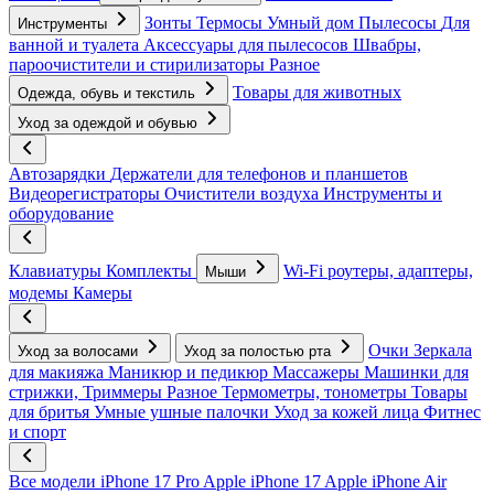
Зонты
Термосы
Умный дом
Пылесосы
Для
Инструменты
ванной и туалета
Аксессуары для пылесосов
Швабры,
пароочистители и стирилизаторы
Разное
Товары для животных
Одежда, обувь и текстиль
Уход за одеждой и обувью
Автозарядки
Держатели для телефонов и планшетов
Видеорегистраторы
Очистители воздуха
Инструменты и
оборудование
Клавиатуры
Комплекты
Wi-Fi роутеры, адаптеры,
Мыши
модемы
Камеры
Очки
Зеркала
Уход за волосами
Уход за полостью рта
для макияжа
Маникюр и педикюр
Массажеры
Машинки для
стрижки, Триммеры
Разное
Термометры, тонометры
Товары
для бритья
Умные ушные палочки
Уход за кожей лица
Фитнес
и спорт
Все модели
iPhone 17 Pro
Apple iPhone 17
Apple iPhone Air