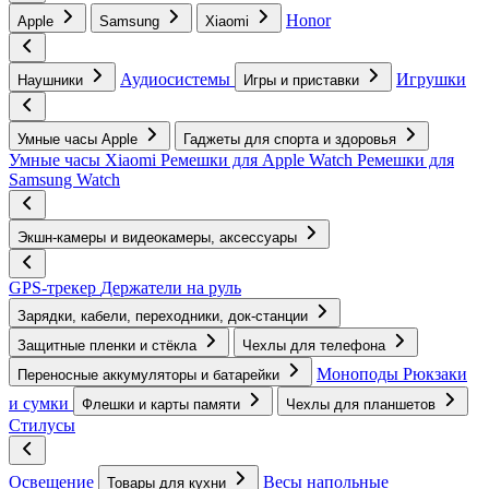
Honor
Apple
Samsung
Xiaomi
Аудиосистемы
Игрушки
Наушники
Игры и приставки
Умные часы Apple
Гаджеты для спорта и здоровья
Умные часы Xiaomi
Ремешки для Apple Watch
Ремешки для
Samsung Watch
Экшн-камеры и видеокамеры, аксессуары
GPS-трекер
Держатели на руль
Зарядки, кабели, переходники, док-станции
Защитные пленки и стёкла
Чехлы для телефона
Моноподы
Рюкзаки
Переносные аккумуляторы и батарейки
и сумки
Флешки и карты памяти
Чехлы для планшетов
Стилусы
Освещение
Весы напольные
Товары для кухни