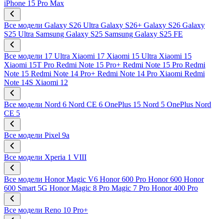
iPhone 15 Pro Max
Все модели
Galaxy S26 Ultra
Galaxy S26+
Galaxy S26
Galaxy
S25 Ultra
Samsung Galaxy S25
Samsung Galaxy S25 FE
Все модели
17 Ultra
Xiaomi 17
Xiaomi 15 Ultra
Xiaomi 15
Xiaomi 15T Pro
Redmi Note 15 Pro+
Redmi Note 15 Pro
Redmi
Note 15
Redmi Note 14 Pro+
Redmi Note 14 Pro
Xiaomi Redmi
Note 14S
Xiaomi 12
Все модели
Nord 6
Nord CE 6
OnePlus 15
Nord 5
OnePlus Nord
CE 5
Все модели
Pixel 9a
Все модели
Xperia 1 VIII
Все модели
Honor Magic V6
Honor 600 Pro
Honor 600
Honor
600 Smart 5G
Honor Magic 8 Pro
Magic 7 Pro
Honor 400 Pro
Все модели
Reno 10 Pro+