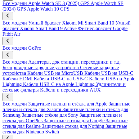
Все модели
Apple Watch SE 3 (2025) GPS
Apple Watch SE
(2024) GPS
Apple Watch 10 GPS
Все модели
Умный браслет Xiaomi Mi Smart Band 10
Умный
браслет Xiaomi Smart Band 9 Active
Фитнес-браслет Google
Fitbit Air
Все модели
GoPro
Все модели
Адаптеры, док станции, переходники и т.д.
Беспроводные зарядные устройства
Сетевые зарядные
устройства
Кабели USB на MicroUSB
Кабели USB на USB-C
Кабели HDMI
Кабели USB-C на USB-C
Кабели USB на Apple
Lightning
Кабели USB-C на Apple Lightning
Удлинители и
сетевые фильтры
Кабели и переходники AUX
Все модели
Защитные пленки и стёкла для Apple
Защитные
пленки и стекла для Xiaomi
Защитные пленки и стёкла для
Samsung
Защитные стёкла для Sony
Защитные пленки и
стекла для OnePlus
Защитные стекла для Google
Защитные
стекла для Realme
Защитные стекла для Nothing
Защитные
стекла для Nintendo Switch