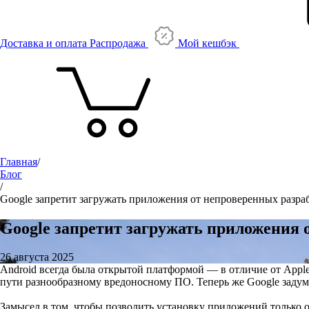
Доставка и оплата
Распродажа
Мой кешбэк
Главная
/
Блог
/
Google запретит загружать приложения от непроверенных разра
Google запретит загружать приложения 
26 августа 2025
Android всегда была открытой платформой — в отличие от Apple
пути разнообразному вредоносному ПО. Теперь же Google задум
Замысел в том, чтобы позволить установку приложений только о