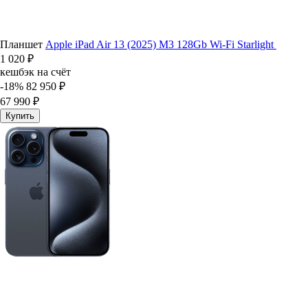
Планшет
Apple iPad Air 13 (2025) M3 128Gb Wi-Fi Starlight
1 020 ₽
кешбэк на счёт
-18%
82 950 ₽
67 990 ₽
Купить