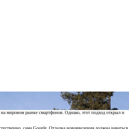
 на мировом рынке смартфонов. Однако, этот подход открыл и
стественно, сама Google. Отладка нововведения должна начаться