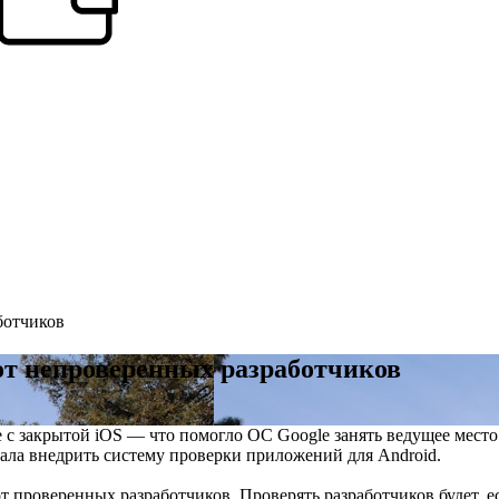
ботчиков
от непроверенных разработчиков
 с закрытой iOS — что помогло ОС Google занять ведущее место
ала внедрить систему проверки приложений для Android.
т проверенных разработчиков. Проверять разработчиков будет, е