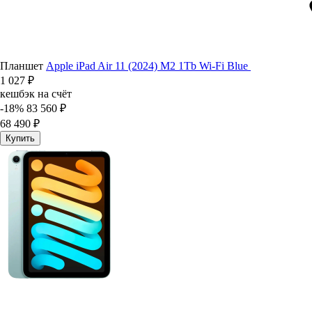
Планшет
Apple iPad Air 11 (2024) M2 1Tb Wi-Fi Blue
1 027 ₽
кешбэк на счёт
-18%
83 560 ₽
68 490 ₽
Купить