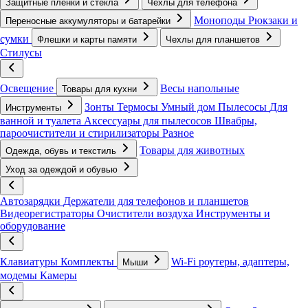
Защитные пленки и стёкла
Чехлы для телефона
Моноподы
Рюкзаки и
Переносные аккумуляторы и батарейки
сумки
Флешки и карты памяти
Чехлы для планшетов
Стилусы
Освещение
Весы напольные
Товары для кухни
Зонты
Термосы
Умный дом
Пылесосы
Для
Инструменты
ванной и туалета
Аксессуары для пылесосов
Швабры,
пароочистители и стирилизаторы
Разное
Товары для животных
Одежда, обувь и текстиль
Уход за одеждой и обувью
Автозарядки
Держатели для телефонов и планшетов
Видеорегистраторы
Очистители воздуха
Инструменты и
оборудование
Клавиатуры
Комплекты
Wi-Fi роутеры, адаптеры,
Мыши
модемы
Камеры