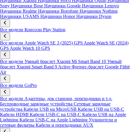
Наушники Xiaomi
Наушники Hoco
Наушники Qumo
Наушники
Sony
Наушники Bose
Наушники Google
Наушники Lenovo
Наушники Realme
Наушники Borofone
Наушники Nothing
Наушники USAMS
Наушники Honor
Наушники Dyson
Все модели
Консоли Play Station
Все модели
Apple Watch SE 3 (2025) GPS
Apple Watch SE (2024)
GPS
Apple Watch 10 GPS
Все модели
Умный браслет Xiaomi Mi Smart Band 10
Умный
браслет Xiaomi Smart Band 9 Active
Фитнес-браслет Google Fitbit
Air
Все модели
GoPro
Все модели
Адаптеры, док станции, переходники и т.д.
Беспроводные зарядные устройства
Сетевые зарядные
устройства
Кабели USB на MicroUSB
Кабели USB на USB-C
Кабели HDMI
Кабели USB-C на USB-C
Кабели USB на Apple
Lightning
Кабели USB-C на Apple Lightning
Удлинители и
сетевые фильтры
Кабели и переходники AUX