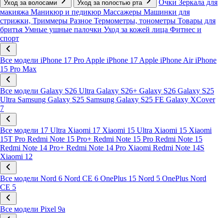
Очки
Зеркала для
Уход за волосами
Уход за полостью рта
макияжа
Маникюр и педикюр
Массажеры
Машинки для
стрижки, Триммеры
Разное
Термометры, тонометры
Товары для
бритья
Умные ушные палочки
Уход за кожей лица
Фитнес и
спорт
Все модели
iPhone 17 Pro
Apple iPhone 17
Apple iPhone Air
iPhone
15 Pro Max
Все модели
Galaxy S26 Ultra
Galaxy S26+
Galaxy S26
Galaxy S25
Ultra
Samsung Galaxy S25
Samsung Galaxy S25 FE
Galaxy XCover
7
Все модели
17 Ultra
Xiaomi 17
Xiaomi 15 Ultra
Xiaomi 15
Xiaomi
15T Pro
Redmi Note 15 Pro+
Redmi Note 15 Pro
Redmi Note 15
Redmi Note 14 Pro+
Redmi Note 14 Pro
Xiaomi Redmi Note 14S
Xiaomi 12
Все модели
Nord 6
Nord CE 6
OnePlus 15
Nord 5
OnePlus Nord
CE 5
Все модели
Pixel 9a