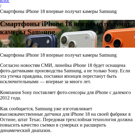
Блог
/
Смартфоны iPhone 18 впервые получат камеры Samsung
Смартфоны iPhone 18 впервые получат
камеры Samsung
3 июля 2026
Смартфоны iPhone 18 впервые получат камеры Samsung
Согласно новостям СМИ, линейка iPhone 18 будет оснащена
фото-датчиками производства Samsung, а не только Sony. Если
эта утечка правдива, поставки японцев перестанут быть
исключительными — впервые за много лет.
Компания Sony поставляет фото-сенсоры для iPhone с далекого
2012 года.
Как сообщается, Samsung уже изготавливает
высококачественные датчики для iPhone 18 на своей фабрике в
Остине, штат Техас. Передовая трехслойная технология должна
повысить качество съемки в сумерках и расширить
динамический диапазон.