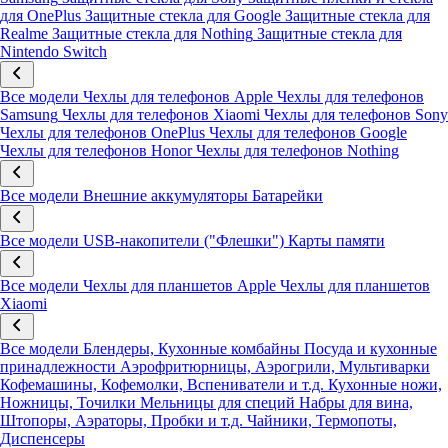
для OnePlus
Защитные стекла для Google
Защитные стекла для
Realme
Защитные стекла для Nothing
Защитные стекла для
Nintendo Switch
Все модели
Чехлы для телефонов Apple
Чехлы для телефонов
Samsung
Чехлы для телефонов Xiaomi
Чехлы для телефонов Sony
Чехлы для телефонов OnePlus
Чехлы для телефонов Google
Чехлы для телефонов Honor
Чехлы для телефонов Nothing
Все модели
Внешние аккумуляторы
Батарейки
Все модели
USB-накопители ("Флешки")
Карты памяти
Все модели
Чехлы для планшетов Apple
Чехлы для планшетов
Xiaomi
Все модели
Блендеры, Кухонные комбайны
Посуда и кухонные
принадлежности
Аэрофритюрницы, Аэрогрили, Мультиварки
Кофемашины, Кофемолки, Вспениватели и т.д.
Кухонные ножи,
Ножницы, Точилки
Мельницы для специй
Набры для вина,
Штопоры, Аэраторы, Пробки и т.д.
Чайники, Термопоты,
Диспенсеры