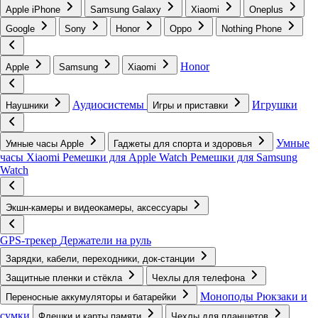
Apple iPhone
Samsung Galaxy
Xiaomi
Oneplus
Google
Sony
Honor
Oppo
Nothing Phone
Honor
Apple
Samsung
Xiaomi
Аудиосистемы
Игрушки
Наушники
Игры и приставки
Умные
Умные часы Apple
Гаджеты для спорта и здоровья
часы Xiaomi
Ремешки для Apple Watch
Ремешки для Samsung
Watch
Экшн-камеры и видеокамеры, аксессуары
GPS-трекер
Держатели на руль
Зарядки, кабели, переходники, док-станции
Защитные пленки и стёкла
Чехлы для телефона
Моноподы
Рюкзаки и
Переносные аккумуляторы и батарейки
сумки
Флешки и карты памяти
Чехлы для планшетов