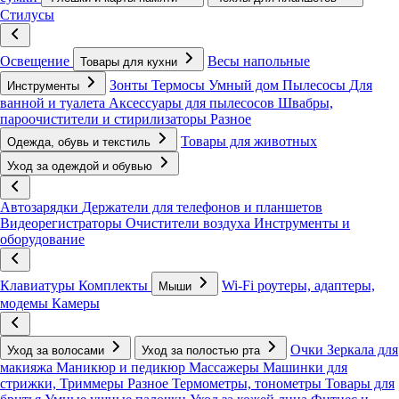
Стилусы
Освещение
Весы напольные
Товары для кухни
Зонты
Термосы
Умный дом
Пылесосы
Для
Инструменты
ванной и туалета
Аксессуары для пылесосов
Швабры,
пароочистители и стирилизаторы
Разное
Товары для животных
Одежда, обувь и текстиль
Уход за одеждой и обувью
Автозарядки
Держатели для телефонов и планшетов
Видеорегистраторы
Очистители воздуха
Инструменты и
оборудование
Клавиатуры
Комплекты
Wi-Fi роутеры, адаптеры,
Мыши
модемы
Камеры
Очки
Зеркала для
Уход за волосами
Уход за полостью рта
макияжа
Маникюр и педикюр
Массажеры
Машинки для
стрижки, Триммеры
Разное
Термометры, тонометры
Товары для