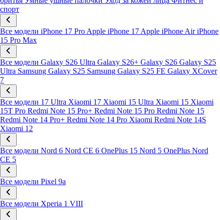
бритья
Умные ушные палочки
Уход за кожей лица
Фитнес и
спорт
Все модели
iPhone 17 Pro
Apple iPhone 17
Apple iPhone Air
iPhone
15 Pro Max
Все модели
Galaxy S26 Ultra
Galaxy S26+
Galaxy S26
Galaxy S25
Ultra
Samsung Galaxy S25
Samsung Galaxy S25 FE
Galaxy XCover
7
Все модели
17 Ultra
Xiaomi 17
Xiaomi 15 Ultra
Xiaomi 15
Xiaomi
15T Pro
Redmi Note 15 Pro+
Redmi Note 15 Pro
Redmi Note 15
Redmi Note 14 Pro+
Redmi Note 14 Pro
Xiaomi Redmi Note 14S
Xiaomi 12
Все модели
Nord 6
Nord CE 6
OnePlus 15
Nord 5
OnePlus Nord
CE 5
Все модели
Pixel 9a
Все модели
Xperia 1 VIII