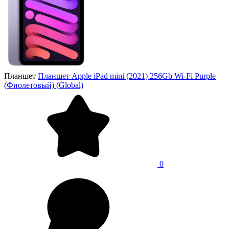
Планшет
Планшет Apple iPad mini (2021) 256Gb Wi-Fi Purple
(Фиолетовый) (Global)
0