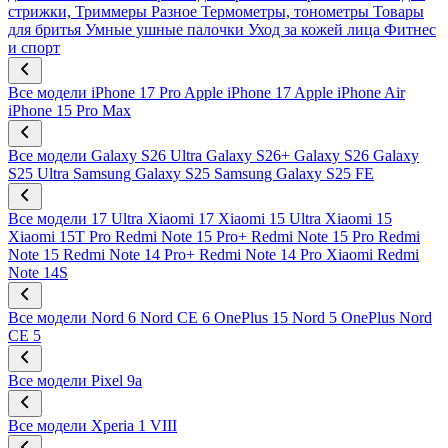
стрижки, Триммеры
Разное
Термометры, тонометры
Товары
для бритья
Умные ушные палочки
Уход за кожей лица
Фитнес
и спорт
Все модели
iPhone 17 Pro
Apple iPhone 17
Apple iPhone Air
iPhone 15 Pro Max
Все модели
Galaxy S26 Ultra
Galaxy S26+
Galaxy S26
Galaxy
S25 Ultra
Samsung Galaxy S25
Samsung Galaxy S25 FE
Все модели
17 Ultra
Xiaomi 17
Xiaomi 15 Ultra
Xiaomi 15
Xiaomi 15T Pro
Redmi Note 15 Pro+
Redmi Note 15 Pro
Redmi
Note 15
Redmi Note 14 Pro+
Redmi Note 14 Pro
Xiaomi Redmi
Note 14S
Все модели
Nord 6
Nord CE 6
OnePlus 15
Nord 5
OnePlus Nord
CE 5
Все модели
Pixel 9a
Все модели
Xperia 1 VIII