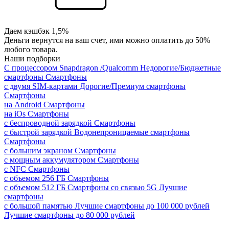
Даем кэшбэк 1,5%
Деньги вернутся на ваш счет, ими можно оплатить до 50%
любого товара.
Наши подборки
С процессором Snapdragon /Qualcomm
Недорогие/Бюджетные
смартфоны
Смартфоны
с двумя SIM-картами
Дорогие/Премиум смартфоны
Смартфоны
на Android
Смартфоны
на iOs
Смартфоны
с беспроводной зарядкой
Смартфоны
с быстрой зарядкой
Водонепроницаемые смартфоны
Смартфоны
с большим экраном
Смартфоны
с мощным аккумулятором
Смартфоны
с NFC
Смартфоны
с объемом 256 ГБ
Смартфоны
с объемом 512 ГБ
Смартфоны со связью 5G
Лучшие
смартфоны
с большой памятью
Лучшие смартфоны до 100 000 рублей
Лучшие смартфоны до 80 000 рублей