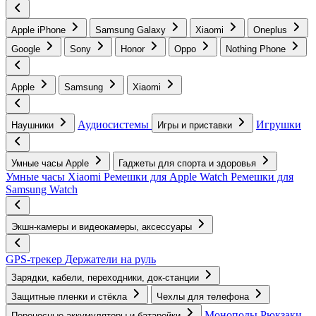
Apple iPhone
Samsung Galaxy
Xiaomi
Oneplus
Google
Sony
Honor
Oppo
Nothing Phone
Apple
Samsung
Xiaomi
Аудиосистемы
Игрушки
Наушники
Игры и приставки
Умные часы Apple
Гаджеты для спорта и здоровья
Умные часы Xiaomi
Ремешки для Apple Watch
Ремешки для
Samsung Watch
Экшн-камеры и видеокамеры, аксессуары
GPS-трекер
Держатели на руль
Зарядки, кабели, переходники, док-станции
Защитные пленки и стёкла
Чехлы для телефона
Моноподы
Рюкзаки
Переносные аккумуляторы и батарейки