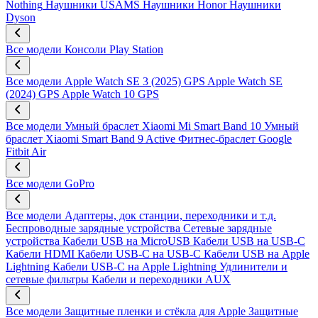
Nothing
Наушники USAMS
Наушники Honor
Наушники
Dyson
Все модели
Консоли Play Station
Все модели
Apple Watch SE 3 (2025) GPS
Apple Watch SE
(2024) GPS
Apple Watch 10 GPS
Все модели
Умный браслет Xiaomi Mi Smart Band 10
Умный
браслет Xiaomi Smart Band 9 Active
Фитнес-браслет Google
Fitbit Air
Все модели
GoPro
Все модели
Адаптеры, док станции, переходники и т.д.
Беспроводные зарядные устройства
Сетевые зарядные
устройства
Кабели USB на MicroUSB
Кабели USB на USB-C
Кабели HDMI
Кабели USB-C на USB-C
Кабели USB на Apple
Lightning
Кабели USB-C на Apple Lightning
Удлинители и
сетевые фильтры
Кабели и переходники AUX
Все модели
Защитные пленки и стёкла для Apple
Защитные