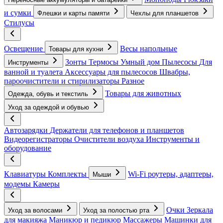
и сумки
Флешки и карты памяти
Чехлы для планшетов
Стилусы
Освещение
Весы напольные
Товары для кухни
Зонты
Термосы
Умный дом
Пылесосы
Для
Инструменты
ванной и туалета
Аксессуары для пылесосов
Швабры,
пароочистители и стирилизаторы
Разное
Товары для животных
Одежда, обувь и текстиль
Уход за одеждой и обувью
Автозарядки
Держатели для телефонов и планшетов
Видеорегистраторы
Очистители воздуха
Инструменты и
оборудование
Клавиатуры
Комплекты
Wi-Fi роутеры, адаптеры,
Мыши
модемы
Камеры
Очки
Зеркала
Уход за волосами
Уход за полостью рта
для макияжа
Маникюр и педикюр
Массажеры
Машинки для