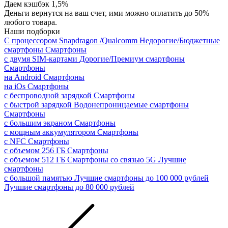
Даем кэшбэк 1,5%
Деньги вернутся на ваш счет, ими можно оплатить до 50%
любого товара.
Наши подборки
С процессором Snapdragon /Qualcomm
Недорогие/Бюджетные
смартфоны
Смартфоны
с двумя SIM-картами
Дорогие/Премиум смартфоны
Смартфоны
на Android
Смартфоны
на iOs
Смартфоны
с беспроводной зарядкой
Смартфоны
с быстрой зарядкой
Водонепроницаемые смартфоны
Смартфоны
с большим экраном
Смартфоны
с мощным аккумулятором
Смартфоны
с NFC
Смартфоны
с объемом 256 ГБ
Смартфоны
с объемом 512 ГБ
Смартфоны со связью 5G
Лучшие
смартфоны
с большой памятью
Лучшие смартфоны до 100 000 рублей
Лучшие смартфоны до 80 000 рублей