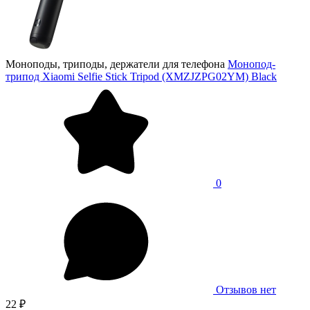
Моноподы, триподы, держатели для телефона
Монопод-
трипод Xiaomi Selfie Stick Tripod (XMZJZPG02YM) Black
0
Отзывов нет
22 ₽