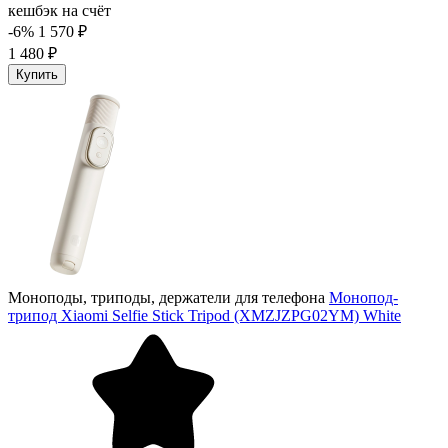
кешбэк на счёт
-6%
1 570 ₽
1 480 ₽
Купить
Моноподы, триподы, держатели для телефона
Монопод-
трипод Xiaomi Selfie Stick Tripod (XMZJZPG02YM) White