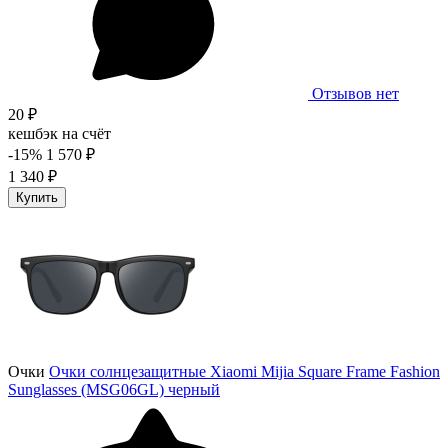
Отзывов нет
20 ₽
кешбэк на счёт
-15%
1 570 ₽
1 340 ₽
Купить
Очки
Очки солнцезащитные Xiaomi Mijia Square Frame Fashion
Sunglasses (MSG06GL) черный