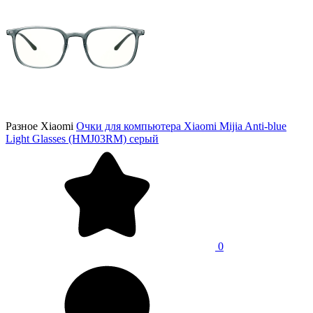
Разное Xiaomi
Очки для компьютера Xiaomi Mijia Anti-blue
Light Glasses (HMJ03RM) серый
0