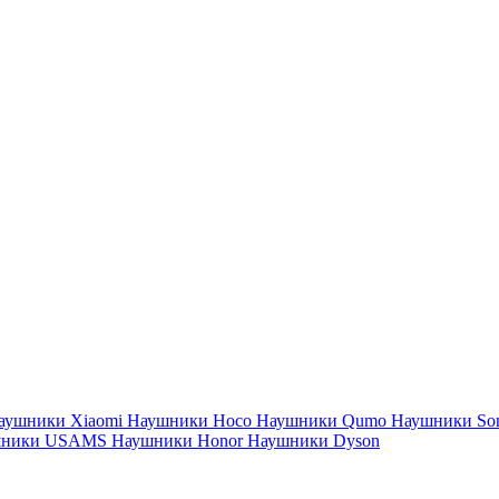
аушники Xiaomi
Наушники Hoco
Наушники Qumo
Наушники So
шники USAMS
Наушники Honor
Наушники Dyson