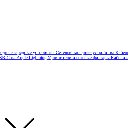
одные зарядные устройства
Сетевые зарядные устройства
Кабел
SB-C на Apple Lightning
Удлинители и сетевые фильтры
Кабели 