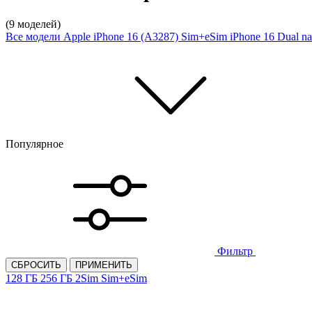
(9 моделей)
Все модели
Apple iPhone 16 (A3287) Sim+eSim
iPhone 16 Dual n
Популярное
Фильтр
СБРОСИТЬ
ПРИМЕНИТЬ
128 ГБ
256 ГБ
2Sim
Sim+eSim