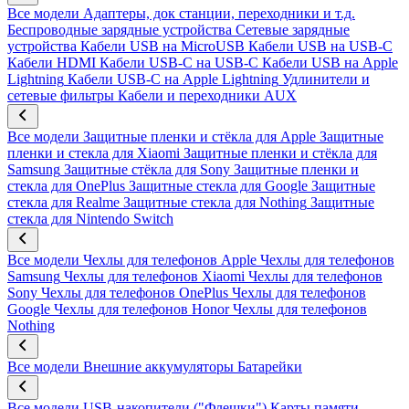
Все модели
Адаптеры, док станции, переходники и т.д.
Беспроводные зарядные устройства
Сетевые зарядные
устройства
Кабели USB на MicroUSB
Кабели USB на USB-C
Кабели HDMI
Кабели USB-C на USB-C
Кабели USB на Apple
Lightning
Кабели USB-C на Apple Lightning
Удлинители и
сетевые фильтры
Кабели и переходники AUX
Все модели
Защитные пленки и стёкла для Apple
Защитные
пленки и стекла для Xiaomi
Защитные пленки и стёкла для
Samsung
Защитные стёкла для Sony
Защитные пленки и
стекла для OnePlus
Защитные стекла для Google
Защитные
стекла для Realme
Защитные стекла для Nothing
Защитные
стекла для Nintendo Switch
Все модели
Чехлы для телефонов Apple
Чехлы для телефонов
Samsung
Чехлы для телефонов Xiaomi
Чехлы для телефонов
Sony
Чехлы для телефонов OnePlus
Чехлы для телефонов
Google
Чехлы для телефонов Honor
Чехлы для телефонов
Nothing
Все модели
Внешние аккумуляторы
Батарейки
Все модели
USB-накопители ("Флешки")
Карты памяти