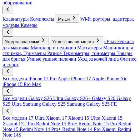
оборудование
Клавиатуры
Комплекты
Wi-Fi роутеры, адаптеры,
Мыши
модемы
Камеры
Очки
Зеркала
Уход за волосами
Уход за полостью рта
для макияжа
Маникюр и педикюр
Массажеры
Машинки для
стрижки, Триммеры
Разное
Термометры, тонометры
Товары
для бритья
Умные ушные палочки
Уход за кожей лица
Фитнес
и спорт
Все модели
iPhone 17 Pro
Apple iPhone 17
Apple iPhone Air
iPhone 15 Pro Max
Все модели
Galaxy S26 Ultra
Galaxy S26+
Galaxy S26
Galaxy
S25 Ultra
Samsung Galaxy S25
Samsung Galaxy S25 FE
Все модели
17 Ultra
Xiaomi 17
Xiaomi 15 Ultra
Xiaomi 15
Xiaomi 15T Pro
Redmi Note 15 Pro+
Redmi Note 15 Pro
Redmi
Note 15
Redmi Note 14 Pro+
Redmi Note 14 Pro
Xiaomi Redmi
Note 14S