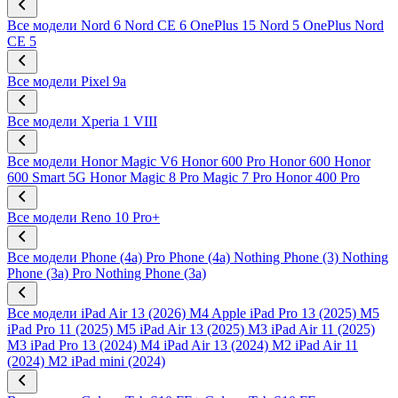
Все модели
Nord 6
Nord CE 6
OnePlus 15
Nord 5
OnePlus Nord
CE 5
Все модели
Pixel 9a
Все модели
Xperia 1 VIII
Все модели
Honor Magic V6
Honor 600 Pro
Honor 600
Honor
600 Smart 5G
Honor Magic 8 Pro
Magic 7 Pro
Honor 400 Pro
Все модели
Reno 10 Pro+
Все модели
Phone (4a) Pro
Phone (4a)
Nothing Phone (3)
Nothing
Phone (3a) Pro
Nothing Phone (3a)
Все модели
iPad Air 13 (2026) M4
Apple iPad Pro 13 (2025) M5
iPad Pro 11 (2025) M5
iPad Air 13 (2025) M3
iPad Air 11 (2025)
M3
iPad Pro 13 (2024) M4
iPad Air 13 (2024) M2
iPad Air 11
(2024) M2
iPad mini (2024)