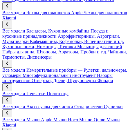
Все модели
Чехлы для планшетов Apple
Чехлы для планшетов
Xiaomi
Все модели
Блендеры, Кухонные комбайны
Посуда и
кухонные принадлежности
Аэрофритюрницы, Аэрогрили,
Мультиварки
Кофемашины, Кофемолки, Вспениватели и т.д.
Кухонные ножи, Ножницы, Точилки
Мельницы для специй
Набры для вина, Штопоры, Аэраторы, Пробки и т.д.
Чайники,
Термопоты, Диспенсеры
Все модели
Измерительные приборы — Рулетки, дальномеры,
угломеры
Многофункциональный инструмент
Наборы
инструментов
Отвертки, Дрели, Шуруповерты
Фонари
Все модели
Перчатки
Полотенца
Все модели
Аксессуары для чистки
Отпариветели
Сушилки
Все модели
Мыши Apple
Мыши Hoco
Мыши Qumo
Мыши
Xiaomi