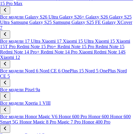
15 Pro Max
Все модели
Galaxy S26 Ultra
Galaxy S26+
Galaxy S26
Galaxy S25
Ultra
Samsung Galaxy S25
Samsung Galaxy S25 FE
Galaxy XCover
7
Все модели
17 Ultra
Xiaomi 17
Xiaomi 15 Ultra
Xiaomi 15
Xiaomi
15T Pro
Redmi Note 15 Pro+
Redmi Note 15 Pro
Redmi Note 15
Redmi Note 14 Pro+
Redmi Note 14 Pro
Xiaomi Redmi Note 14S
Xiaomi 12
Все модели
Nord 6
Nord CE 6
OnePlus 15
Nord 5
OnePlus Nord
CE 5
Все модели
Pixel 9a
Все модели
Xperia 1 VIII
Все модели
Honor Magic V6
Honor 600 Pro
Honor 600
Honor 600
Smart 5G
Honor Magic 8 Pro
Magic 7 Pro
Honor 400 Pro