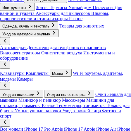
Зонты
Термосы
Умный дом
Пылесосы
Для
Инструменты
ванной и туалета
Аксессуары для пылесосов
Швабры,
пароочистители и стирилизаторы
Разное
Товары для животных
Одежда, обувь и текстиль
Уход за одеждой и обувью
Автозарядки
Держатели для телефонов и планшетов
Видеорегистраторы
Очистители воздуха
Инструменты и
оборудование
Клавиатуры
Комплекты
Wi-Fi роутеры, адаптеры,
Мыши
модемы
Камеры
Очки
Зеркала для
Уход за волосами
Уход за полостью рта
макияжа
Маникюр и педикюр
Массажеры
Машинки для
стрижки, Триммеры
Разное
Термометры, тонометры
Товары для
бритья
Умные ушные палочки
Уход за кожей лица
Фитнес и
спорт
Все модели
iPhone 17 Pro
Apple iPhone 17
Apple iPhone Air
iPhone