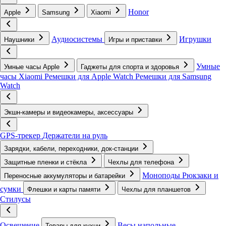
Honor
Apple
Samsung
Xiaomi
Аудиосистемы
Игрушки
Наушники
Игры и приставки
Умные
Умные часы Apple
Гаджеты для спорта и здоровья
часы Xiaomi
Ремешки для Apple Watch
Ремешки для Samsung
Watch
Экшн-камеры и видеокамеры, аксессуары
GPS-трекер
Держатели на руль
Зарядки, кабели, переходники, док-станции
Защитные пленки и стёкла
Чехлы для телефона
Моноподы
Рюкзаки и
Переносные аккумуляторы и батарейки
сумки
Флешки и карты памяти
Чехлы для планшетов
Стилусы
Освещение
Весы напольные
Товары для кухни