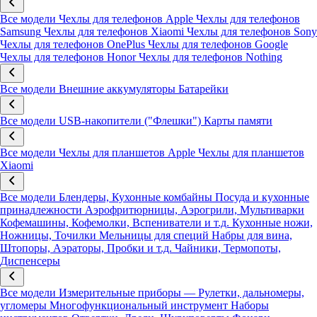
Все модели
Чехлы для телефонов Apple
Чехлы для телефонов
Samsung
Чехлы для телефонов Xiaomi
Чехлы для телефонов Sony
Чехлы для телефонов OnePlus
Чехлы для телефонов Google
Чехлы для телефонов Honor
Чехлы для телефонов Nothing
Все модели
Внешние аккумуляторы
Батарейки
Все модели
USB-накопители ("Флешки")
Карты памяти
Все модели
Чехлы для планшетов Apple
Чехлы для планшетов
Xiaomi
Все модели
Блендеры, Кухонные комбайны
Посуда и кухонные
принадлежности
Аэрофритюрницы, Аэрогрили, Мультиварки
Кофемашины, Кофемолки, Вспениватели и т.д.
Кухонные ножи,
Ножницы, Точилки
Мельницы для специй
Набры для вина,
Штопоры, Аэраторы, Пробки и т.д.
Чайники, Термопоты,
Диспенсеры
Все модели
Измерительные приборы — Рулетки, дальномеры,
угломеры
Многофункциональный инструмент
Наборы