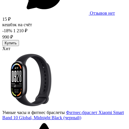
Отзывов нет
15 ₽
кешбэк на счёт
-18%
1 210 ₽
990 ₽
Купить
Хит
Умные часы и фитнес браслеты
Фитнес-браслет Xiaomi Smart
Band 10 Global, Midnight Black (черный)