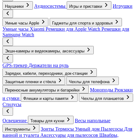
Аудиосистемы
Игрушки
Наушники
Игры и приставки
Умные часы Apple
Гаджеты для спорта и здоровья
Умные часы Xiaomi
Ремешки для Apple Watch
Ремешки для
Samsung Watch
Экшн-камеры и видеокамеры, аксессуары
GPS-трекер
Держатели на руль
Зарядки, кабели, переходники, док-станции
Защитные пленки и стёкла
Чехлы для телефона
Моноподы
Рюкзаки
Переносные аккумуляторы и батарейки
и сумки
Флешки и карты памяти
Чехлы для планшетов
Стилусы
Освещение
Весы напольные
Товары для кухни
Зонты
Термосы
Умный дом
Пылесосы
Для
Инструменты
ванной и туалета
Аксессуары для пылесосов
Швабры,