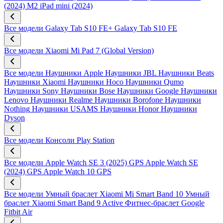
(2024) M2
iPad mini (2024)
Все модели
Galaxy Tab S10 FE+
Galaxy Tab S10 FE
Все модели
Xiaomi Mi Pad 7 (Global Version)
Все модели
Наушники Apple
Наушники JBL
Наушники Beats
Наушники Xiaomi
Наушники Hoco
Наушники Qumo
Наушники Sony
Наушники Bose
Наушники Google
Наушники
Lenovo
Наушники Realme
Наушники Borofone
Наушники
Nothing
Наушники USAMS
Наушники Honor
Наушники
Dyson
Все модели
Консоли Play Station
Все модели
Apple Watch SE 3 (2025) GPS
Apple Watch SE
(2024) GPS
Apple Watch 10 GPS
Все модели
Умный браслет Xiaomi Mi Smart Band 10
Умный
браслет Xiaomi Smart Band 9 Active
Фитнес-браслет Google
Fitbit Air