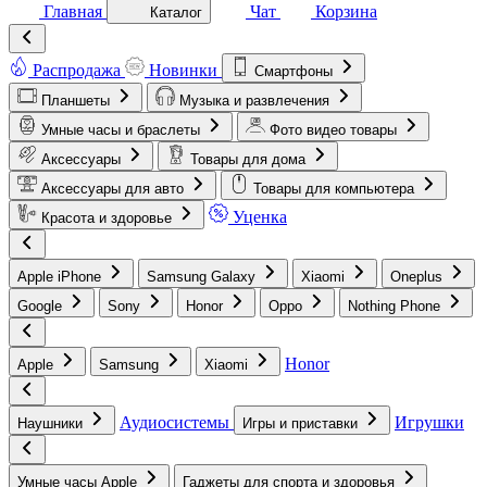
Главная
Чат
Корзина
Каталог
Распродажа
Новинки
Смартфоны
Планшеты
Музыка и развлечения
Умные часы и браслеты
Фото видео товары
Аксессуары
Товары для дома
Аксессуары для авто
Товары для компьютера
Уценка
Красота и здоровье
Apple iPhone
Samsung Galaxy
Xiaomi
Oneplus
Google
Sony
Honor
Oppo
Nothing Phone
Honor
Apple
Samsung
Xiaomi
Аудиосистемы
Игрушки
Наушники
Игры и приставки
Умные часы Apple
Гаджеты для спорта и здоровья