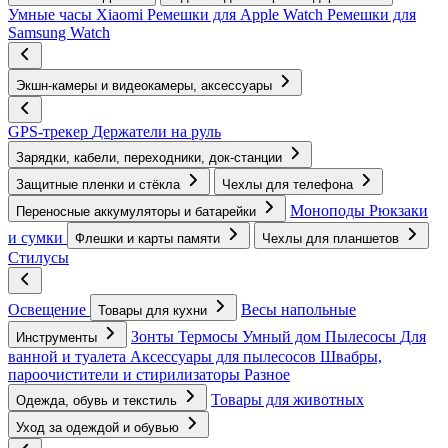
Умные часы Xiaomi
Ремешки для Apple Watch
Ремешки для
Samsung Watch
Экшн-камеры и видеокамеры, аксессуары
GPS-трекер
Держатели на руль
Зарядки, кабели, переходники, док-станции
Защитные пленки и стёкла
Чехлы для телефона
Моноподы
Рюкзаки
Переносные аккумуляторы и батарейки
и сумки
Флешки и карты памяти
Чехлы для планшетов
Стилусы
Освещение
Весы напольные
Товары для кухни
Зонты
Термосы
Умный дом
Пылесосы
Для
Инструменты
ванной и туалета
Аксессуары для пылесосов
Швабры,
пароочистители и стирилизаторы
Разное
Товары для животных
Одежда, обувь и текстиль
Уход за одеждой и обувью