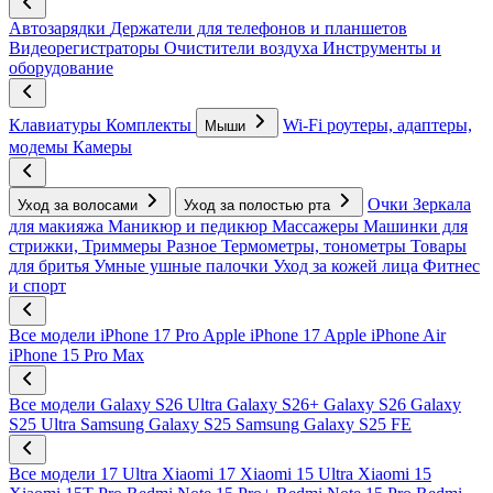
Автозарядки
Держатели для телефонов и планшетов
Видеорегистраторы
Очистители воздуха
Инструменты и
оборудование
Клавиатуры
Комплекты
Wi-Fi роутеры, адаптеры,
Мыши
модемы
Камеры
Очки
Зеркала
Уход за волосами
Уход за полостью рта
для макияжа
Маникюр и педикюр
Массажеры
Машинки для
стрижки, Триммеры
Разное
Термометры, тонометры
Товары
для бритья
Умные ушные палочки
Уход за кожей лица
Фитнес
и спорт
Все модели
iPhone 17 Pro
Apple iPhone 17
Apple iPhone Air
iPhone 15 Pro Max
Все модели
Galaxy S26 Ultra
Galaxy S26+
Galaxy S26
Galaxy
S25 Ultra
Samsung Galaxy S25
Samsung Galaxy S25 FE
Все модели
17 Ultra
Xiaomi 17
Xiaomi 15 Ultra
Xiaomi 15