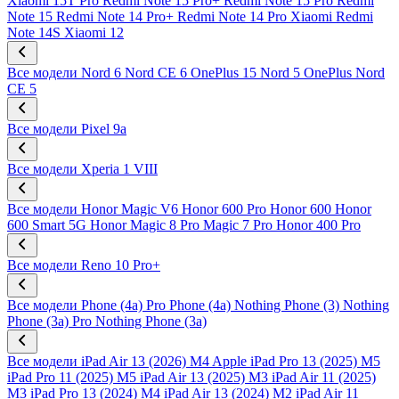
Xiaomi 15T Pro
Redmi Note 15 Pro+
Redmi Note 15 Pro
Redmi
Note 15
Redmi Note 14 Pro+
Redmi Note 14 Pro
Xiaomi Redmi
Note 14S
Xiaomi 12
Все модели
Nord 6
Nord CE 6
OnePlus 15
Nord 5
OnePlus Nord
CE 5
Все модели
Pixel 9a
Все модели
Xperia 1 VIII
Все модели
Honor Magic V6
Honor 600 Pro
Honor 600
Honor
600 Smart 5G
Honor Magic 8 Pro
Magic 7 Pro
Honor 400 Pro
Все модели
Reno 10 Pro+
Все модели
Phone (4a) Pro
Phone (4a)
Nothing Phone (3)
Nothing
Phone (3a) Pro
Nothing Phone (3a)
Все модели
iPad Air 13 (2026) M4
Apple iPad Pro 13 (2025) M5
iPad Pro 11 (2025) M5
iPad Air 13 (2025) M3
iPad Air 11 (2025)
M3
iPad Pro 13 (2024) M4
iPad Air 13 (2024) M2
iPad Air 11