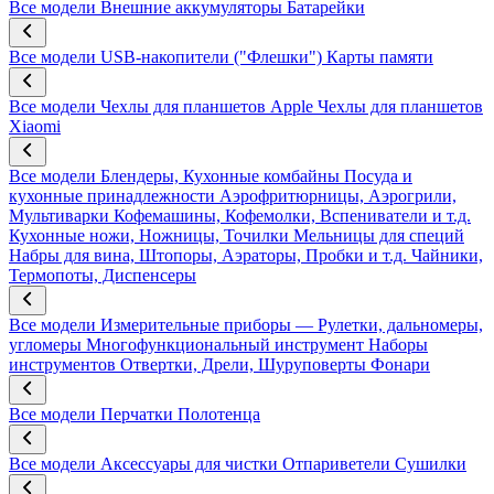
Все модели
Внешние аккумуляторы
Батарейки
Все модели
USB-накопители ("Флешки")
Карты памяти
Все модели
Чехлы для планшетов Apple
Чехлы для планшетов
Xiaomi
Все модели
Блендеры, Кухонные комбайны
Посуда и
кухонные принадлежности
Аэрофритюрницы, Аэрогрили,
Мультиварки
Кофемашины, Кофемолки, Вспениватели и т.д.
Кухонные ножи, Ножницы, Точилки
Мельницы для специй
Набры для вина, Штопоры, Аэраторы, Пробки и т.д.
Чайники,
Термопоты, Диспенсеры
Все модели
Измерительные приборы — Рулетки, дальномеры,
угломеры
Многофункциональный инструмент
Наборы
инструментов
Отвертки, Дрели, Шуруповерты
Фонари
Все модели
Перчатки
Полотенца
Все модели
Аксессуары для чистки
Отпариветели
Сушилки